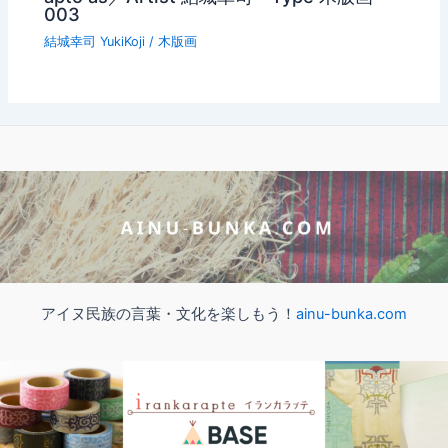
003
結城幸司 YukiKoji
/
木版画
アイヌ民族の言葉・文化を楽しもう！
ainu-bunka.com