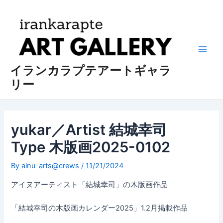
内
投
Main
容
稿
Men
を
ナ
ス
ビ
キ
ゲ
ッ
ー
イランカラプテアートギャラ
プ
シ
リー
ョ
ン
yukar／Artist 結城幸司
Type 木版画2025-0102
By
ainu-arts@crews
/
11/21/2024
アイヌアーティスト「結城幸司」の木版画作品
「結城幸司の木版画カレンダー2025」1.2月掲載作品