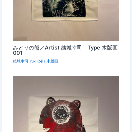
みどりの熊／Artist 結城幸司 Type 木版画
001
結城幸司 YukiKoji
/
木版画