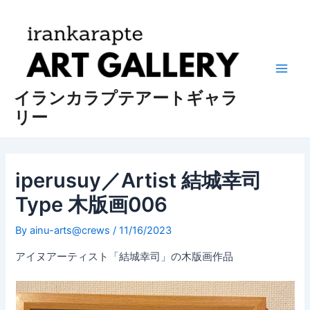
内
投
Main
容
稿
Men
を
ナ
ス
ビ
キ
ゲ
ッ
ー
イランカラプテアートギャラ
プ
シ
リー
ョ
ン
iperusuy／Artist 結城幸司
Type 木版画006
By
ainu-arts@crews
/
11/16/2023
アイヌアーティスト「結城幸司」の木版画作品